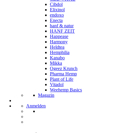
Cibdol
Elixinol
endoxo
Enecta
hanf & natur
HANF ZEIT
Happease
Harmony
Heldtea
Hemphilia
Kanabo
Mikka
Ogeez Krunch
Pharma Hemp
Plant of Life
Vitadol
Weehemp Basics
Magazin
Anmelden