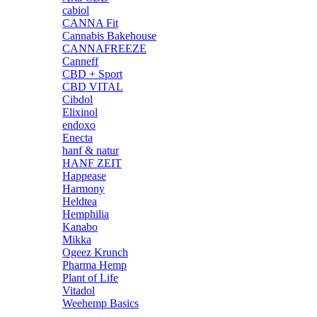
cabiol
CANNA Fit
Cannabis Bakehouse
CANNAFREEZE
Canneff
CBD + Sport
CBD VITAL
Cibdol
Elixinol
endoxo
Enecta
hanf & natur
HANF ZEIT
Happease
Harmony
Heldtea
Hemphilia
Kanabo
Mikka
Ogeez Krunch
Pharma Hemp
Plant of Life
Vitadol
Weehemp Basics