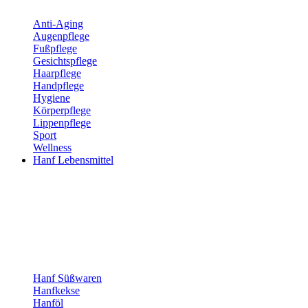
Anti-Aging
Augenpflege
Fußpflege
Gesichtspflege
Haarpflege
Handpflege
Hygiene
Körperpflege
Lippenpflege
Sport
Wellness
Hanf Lebensmittel
Hanf Süßwaren
Hanfkekse
Hanföl