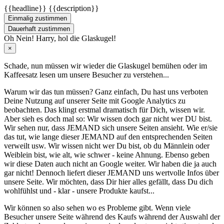
{{headline}}
{{description}}
Einmalig zustimmen
Dauerhaft zustimmen
Oh Nein! Harry, hol die Glaskugel!
×
Schade, nun müssen wir wieder die Glaskugel
bemühen oder im
Kaffeesatz
lesen um unsere Besucher zu verstehen...
Warum wir das tun müssen? Ganz einfach, Du hast uns verboten
Deine Nutzung auf unserer Seite mit Google Analytics zu
beobachten. Das klingt erstmal dramatisch für Dich, wissen wir.
Aber sieh es doch mal so: Wir wissen doch gar nicht wer DU bist.
Wir sehen nur, dass JEMAND sich unsere Seiten ansieht. Wie er/sie
das tut, wie lange dieser JEMAND auf den entsprechenden Seiten
verweilt usw. Wir wissen nicht wer Du bist, ob du Männlein oder
Weiblein bist, wie alt, wie schwer - keine Ahnung. Ebenso geben
wir diese Daten auch nicht an Google weiter. Wir haben die ja auch
gar nicht! Dennoch liefert dieser JEMAND uns wertvolle Infos über
unsere Seite. Wir möchten, dass Dir hier alles gefällt, dass Du dich
wohlfühlst und - klar - unsere Produkte kaufst...
Wir können so also sehen wo es Probleme gibt. Wenn viele
Besucher unsere Seite während des Kaufs während der Auswahl der