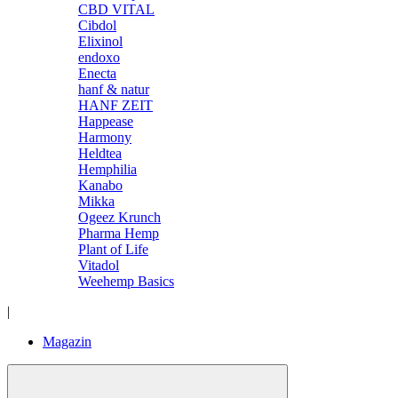
CBD VITAL
Cibdol
Elixinol
endoxo
Enecta
hanf & natur
HANF ZEIT
Happease
Harmony
Heldtea
Hemphilia
Kanabo
Mikka
Ogeez Krunch
Pharma Hemp
Plant of Life
Vitadol
Weehemp Basics
|
Magazin