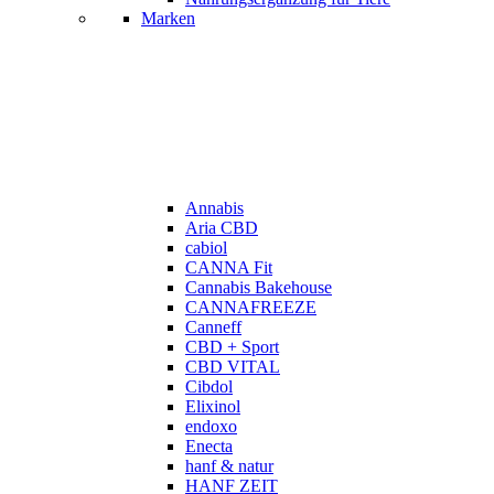
Marken
Annabis
Aria CBD
cabiol
CANNA Fit
Cannabis Bakehouse
CANNAFREEZE
Canneff
CBD + Sport
CBD VITAL
Cibdol
Elixinol
endoxo
Enecta
hanf & natur
HANF ZEIT