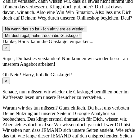
Zahlart verlassen, dann wissen wir, dass da etwas nicht stimmt und
können das verbessern. Klingt doch gut, oder? Du hast etwas
davon, wir auch. Also eine Win-Win-Situation. Also lass uns Dich
doch auf Deinem Weg durch unseren Onlineshop begleiten. Deal?
Na wenn das so ist - Ich aktiviere es wieder!
Mir doch egal, nehmt doch die Glaskugel!
Danke, Harry kann die Glaskugel einpacken...
×
Super, Du hast es verstanden! Nun können wir wieder besser an
unserem Angebot arbeiten!
Oh Nein! Harry, hol die Glaskugel!
×
Schade, nun müssen wir wieder die Glaskugel
bemühen oder im
Kaffeesatz
lesen um unsere Besucher zu verstehen...
Warum wir das tun müssen? Ganz einfach, Du hast uns verboten
Deine Nutzung auf unserer Seite mit Google Analytics zu
beobachten. Das klingt erstmal dramatisch für Dich, wissen wir.
Aber sieh es doch mal so: Wir wissen doch gar nicht wer DU bist.
Wir sehen nur, dass JEMAND sich unsere Seiten ansieht. Wie er/sie
das tut, wie lange dieser JEMAND auf den entsprechenden Seiten