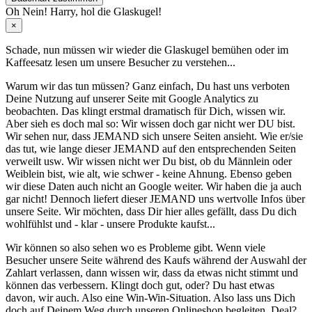
Oh Nein! Harry, hol die Glaskugel!
×
Schade, nun müssen wir wieder die Glaskugel
bemühen oder im
Kaffeesatz
lesen um unsere Besucher zu verstehen...
Warum wir das tun müssen? Ganz einfach, Du hast uns verboten
Deine Nutzung auf unserer Seite mit Google Analytics zu
beobachten. Das klingt erstmal dramatisch für Dich, wissen wir.
Aber sieh es doch mal so: Wir wissen doch gar nicht wer DU bist.
Wir sehen nur, dass JEMAND sich unsere Seiten ansieht. Wie er/sie
das tut, wie lange dieser JEMAND auf den entsprechenden Seiten
verweilt usw. Wir wissen nicht wer Du bist, ob du Männlein oder
Weiblein bist, wie alt, wie schwer - keine Ahnung. Ebenso geben
wir diese Daten auch nicht an Google weiter. Wir haben die ja auch
gar nicht! Dennoch liefert dieser JEMAND uns wertvolle Infos über
unsere Seite. Wir möchten, dass Dir hier alles gefällt, dass Du dich
wohlfühlst und - klar - unsere Produkte kaufst...
Wir können so also sehen wo es Probleme gibt. Wenn viele
Besucher unsere Seite während des Kaufs während der Auswahl der
Zahlart verlassen, dann wissen wir, dass da etwas nicht stimmt und
können das verbessern. Klingt doch gut, oder? Du hast etwas
davon, wir auch. Also eine Win-Win-Situation. Also lass uns Dich
doch auf Deinem Weg durch unseren Onlineshop begleiten. Deal?