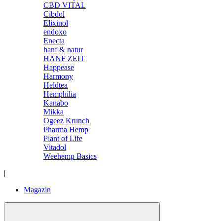
CBD VITAL
Cibdol
Elixinol
endoxo
Enecta
hanf & natur
HANF ZEIT
Happease
Harmony
Heldtea
Hemphilia
Kanabo
Mikka
Ogeez Krunch
Pharma Hemp
Plant of Life
Vitadol
Weehemp Basics
|
Magazin