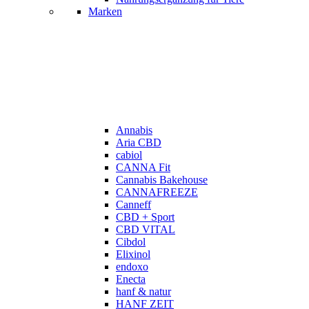
Marken
Annabis
Aria CBD
cabiol
CANNA Fit
Cannabis Bakehouse
CANNAFREEZE
Canneff
CBD + Sport
CBD VITAL
Cibdol
Elixinol
endoxo
Enecta
hanf & natur
HANF ZEIT