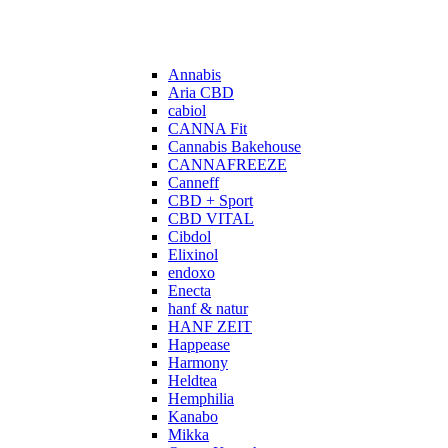
Annabis
Aria CBD
cabiol
CANNA Fit
Cannabis Bakehouse
CANNAFREEZE
Canneff
CBD + Sport
CBD VITAL
Cibdol
Elixinol
endoxo
Enecta
hanf & natur
HANF ZEIT
Happease
Harmony
Heldtea
Hemphilia
Kanabo
Mikka