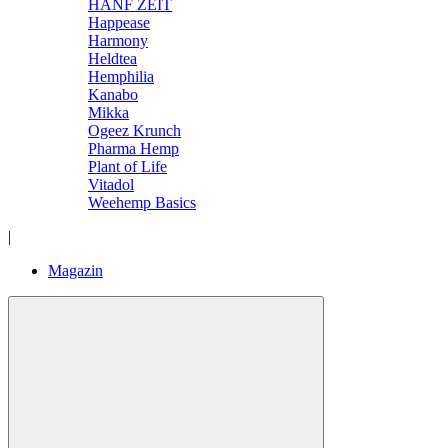
HANF ZEIT
Happease
Harmony
Heldtea
Hemphilia
Kanabo
Mikka
Ogeez Krunch
Pharma Hemp
Plant of Life
Vitadol
Weehemp Basics
|
Magazin