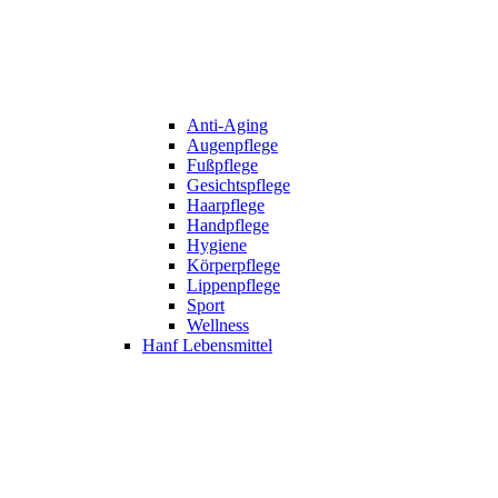
Anti-Aging
Augenpflege
Fußpflege
Gesichtspflege
Haarpflege
Handpflege
Hygiene
Körperpflege
Lippenpflege
Sport
Wellness
Hanf Lebensmittel