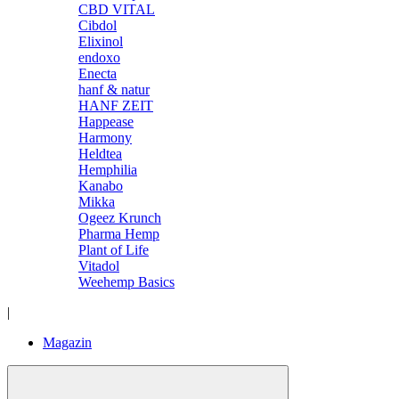
CBD VITAL
Cibdol
Elixinol
endoxo
Enecta
hanf & natur
HANF ZEIT
Happease
Harmony
Heldtea
Hemphilia
Kanabo
Mikka
Ogeez Krunch
Pharma Hemp
Plant of Life
Vitadol
Weehemp Basics
|
Magazin