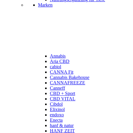
Marken
Annabis
Aria CBD
cabiol
CANNA Fit
Cannabis Bakehouse
CANNAFREEZE
Canneff
CBD + Sport
CBD VITAL
Cibdol
Elixinol
endoxo
Enecta
hanf & natur
HANF ZEIT