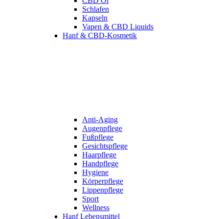
CBD Öl
Schlafen
Kapseln
Vapen & CBD Liquids
Hanf & CBD-Kosmetik
Anti-Aging
Augenpflege
Fußpflege
Gesichtspflege
Haarpflege
Handpflege
Hygiene
Körperpflege
Lippenpflege
Sport
Wellness
Hanf Lebensmittel