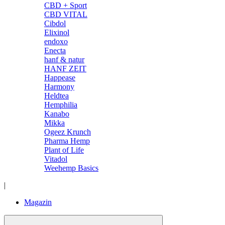
CBD + Sport
CBD VITAL
Cibdol
Elixinol
endoxo
Enecta
hanf & natur
HANF ZEIT
Happease
Harmony
Heldtea
Hemphilia
Kanabo
Mikka
Ogeez Krunch
Pharma Hemp
Plant of Life
Vitadol
Weehemp Basics
|
Magazin