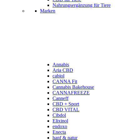
Nahrungsergänzung für Tiere
Marken
Annabis
Aria CBD
cabiol
CANNA Fit
Cannabis Bakehouse
CANNAFREEZE
Canneff
CBD + Sport
CBD VITAL
Cibdol
Elixinol
endoxo
Enecta
hanf & natur