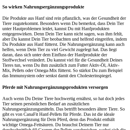
So wirken Nahrungsergänzungsprodukte
Die Produkte aus Hanf sind rein pflanzlich, was der Gesundheit der
Tiere zugutekommt. Besonders wenn Du bemerkst, dass Dein Tier
unter Hautproblemen leidet, kannst Du mit Hanfprodukten
entgegenwirken. Denn Dein Tier kann nicht sagen, was ihm fehlt,
aber Du kannst Dein Tier beobachten und helfend eingreifen, indem
Du Produkte aus Hanf fütterst. Die Nahrungsergänzung kann auch
helfen, wenn Dein Tier zu viel Gewicht zugelegt hat. Das liegt
daran, dass sich unter dem Einfluss der Hanfprodukte der
Stoffwechsel verändert. Du kannst viel für die Gesundheit Deines
Tieres tun, wenn Du ihm zusätzlich zum Futter Aktiv-Öl, Aktiv-
Mix, Pellets oder Omega-Mix fütterst. So stärkst Du zum Beispiel
das Immunsystem oder senkst damit den Cholesterinspiegel.
Pferde mit Nahrungsergänzungsprodukten versorgen
Auch wenn Du Deine Tiere hochwertig ernährst, so hat doch jedes
Tier seinen persönlichen Bedarf an zusätzlichen
Nahrungsergänzungsmitteln. Das betrifft besonders ältere Tiere. So
gibt es von CanaFit Hanf-Pellets für Pferde. Das ist die ideale
Nahrungsergänzung für Dein Pferd, denn das Produkt enthält
wichtige Omega-Fettsäuren. Du brauchst Deinem Tier nur
durchschnittlich 60 Gramm der Pellets verabreichen, wobei sich die