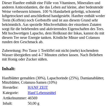
Dieser Hanftee enthält eine Fülle von Vitaminen, Mineralien und
anderen Antioxidantien, die das Leben auf kleine, aber bedeutende
Weise verbessern können. 100 % Handarbeit gefertigt, schonend
luftgetrocknet und anschließend handgesiebt. Hanftee enthält weder
Teein (Koffein) noch Gerbstoffe und ist aus diesem Grund sehr
bekömmlich. Aas spezielle Mischverhältnis der einzelnen Zutaten
sorgt für die belebenden und aktivierenden Eigenschaften des Tees.
Mit hochwertigen Lapacho, dem Heilkraut der Inkas, kannst du mit
diesem Tee neue Energie tanken. Köstliche Minze und Colanuss
runden den Geschmack ab.
Zubereitung: Pro Tasse 1 Teelöffel mit nicht (mehr) kochendem
Wasser übergießen und 4-7 Minuten ziehen lassen. Nach Belieben
mit Honig oder Zucker süßen.
Inhalt:
Hanfblätter gemahlen (30%), Lapachorinde (25%), Damianablätter,
Minzblätter, Colanuss-Samen (10%)
Hersteller:
HANF ZEIT
Kategorie:
Hanf Lebensmittel
Artikelnummer:
46569
Inhalt‍:
50,00 g