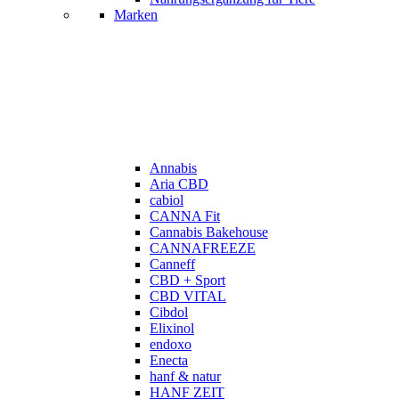
Marken
Annabis
Aria CBD
cabiol
CANNA Fit
Cannabis Bakehouse
CANNAFREEZE
Canneff
CBD + Sport
CBD VITAL
Cibdol
Elixinol
endoxo
Enecta
hanf & natur
HANF ZEIT