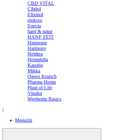
CBD VITAL
Cibdol
Elixinol
endoxo
Enecta
hanf & natur
HANF ZEIT
Happease
Harmony
Heldtea
Hemphilia
Kanabo
Mikka
Ogeez Krunch
Pharma Hemp
Plant of Life
Vitadol
Weehemp Basics
|
Magazin