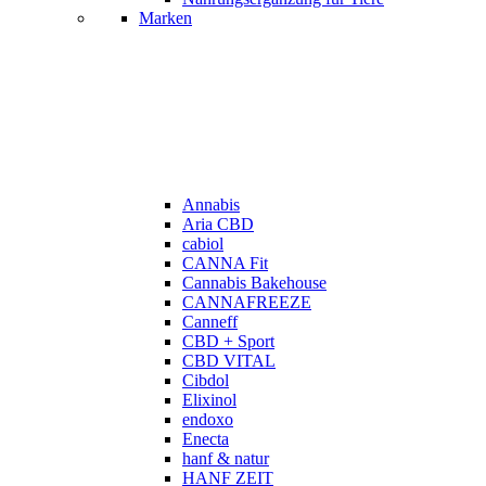
Marken
Annabis
Aria CBD
cabiol
CANNA Fit
Cannabis Bakehouse
CANNAFREEZE
Canneff
CBD + Sport
CBD VITAL
Cibdol
Elixinol
endoxo
Enecta
hanf & natur
HANF ZEIT