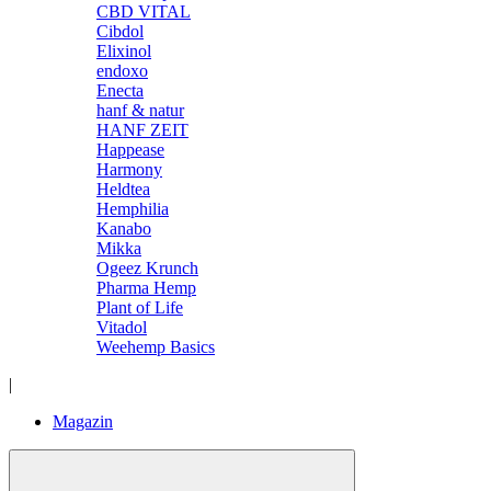
CBD VITAL
Cibdol
Elixinol
endoxo
Enecta
hanf & natur
HANF ZEIT
Happease
Harmony
Heldtea
Hemphilia
Kanabo
Mikka
Ogeez Krunch
Pharma Hemp
Plant of Life
Vitadol
Weehemp Basics
|
Magazin