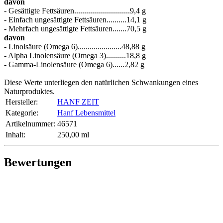
davon
- Gesättigte Fettsäuren............................9,4 g
- Einfach ungesättigte Fettsäuren..........14,1 g
- Mehrfach ungesättigte Fettsäuren.......70,5 g
davon
- Linolsäure (Omega 6)......................48,88 g
- Alpha Linolensäure (Omega 3)..........18,8 g
- Gamma-Linolensäure (Omega 6)......2,82 g
Diese Werte unterliegen den natürlichen Schwankungen eines
Naturproduktes.
Hersteller:
HANF ZEIT
Kategorie:
Hanf Lebensmittel
Artikelnummer:
46571
Inhalt‍:
250,00 ml
Bewertungen