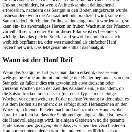
Unkraut verhindert, ist wenig Aufmerksamkeit dahingehend
erforderlich, nachdem das Saatgut in den Boden eingebracht wurde,
insbesondere wenn die Aussaatmethode praktiziert wird; sollte der
Samen jedoch durch eine Drillmaschine eingebracht worden sein, so
kann ein- bis zweimaliges Harken im frühen Wachstum der Pflanzen
vorteilhaft sein. In einer Kultur dieser Pflanze ist es besonders
wichtig, dass das gleiche Stück Land sowohl männlich als auch
weiblich bepflanzt ist, oder was manchmal als einfacher Hanf
bezeichnet wird. Das letztgenannte enthält das Saatgut.
Wann ist der Hanf Reif
Wenn das Saatgut reif ist (was man daran erkennt, dass es eine
weiß-gelbe Farbe annimmt und einige der Blätter beginnen, von den
Stängeln zu fallen); dies tritt gewöhnlich etwa dreizehn oder
vierzehn Wochen nach der Zeit des Aussäens ein, je nachdem, ob
die Saison trocken oder nass ist (der erste Typ ist meist einige
Wochen vor dem zweiten reif), der nächste Vorgang ist derjenige, es
aus dem Boden zu nehmen; dies erfolgt durch Herausziehen an den
Wurzeln, in kleinen Paketen nach und nach, mit der Hand, wobei
darauf zu achten ist, dass der Schimmel gut abgeschüttelt ist, bevor
die Handvoll abgelegt wird. In einigen Gebieten wird die gesamte
Ernte zusammen gezogen, ohne dass zwischen den verschiedenen
Hanfsorten unterschieden wird; in anderen ist es üblich, sie zu