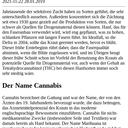
2021-11-22
28.01.2019
Jahrtausende der selektiven Zucht haben zu Sorten geführt, die sehr
unterschiedlich aussehen. Außerdem konzentriert sich die Züchtung
seit etwa 1930 ganz gezielt auf die Produktion von Sorten, die nur
schwer als Quellen für Drogenmaterial dienen können. Hanf, das für
den Faseranbau verwendet wird, wird eng gepflanzt, was zu hohen,
schlanken Pflanzen mit langen Fasern führt. Im Idealfall, so die
Defra in 2004, sollte das Kraut geerntet werden, bevor es blüht.
Dieser frühe Erntebeginn rührt daher, dass die Faserqualität
abnimmt, wenn die Blüte zugelassen wird, und im Übrigen beugt
dieser frühe Schnitt schon im Vorfeld der Benutzung des Krauts als
potenzielle Quelle für Drogenmaterial vor, auch wenn der Gehalt an
Tetrahydrocannabinol (THC) bei diesen Hanfsorten immer noch
sehr niedrig wäre.
Der Name Cannabis
Cannabis bezeichnet die Gattung und war der Name, der von den
Ärzten des 19. Jahrhunderts bevorzugt wurde, die dazu beitrugen,
das Arzneimittelpotenzial des Krauts in das moderne
englischsprachige Bewusstsein einzuführen. Cannabis für nicht-
medikamentöse Zwecke (insbesondere Seile und Textilien) war
damals bereits als Hanf bekannt. Der Name Marihuana ist