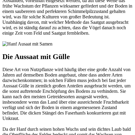
Abständen, vorteilhaft eingesetzt werden, da auf diese Weise das
frühe Wachstum der Pflanzen wirksamer gefördert und der Boden in
einem saubereren und perfekteren Schimmelpilzzustand gehalten
wird, was für solche Kulturen von großer Bedeutung ist.
Unabhängig davon, mit welcher Methode das Saatgut ausgebracht
wird, es ist ständig darauf zu achten, dass die Vögel danach noch
einige Zeit vom Feld und Saatgut fernbleiben.
Die Aussaat mit Gülle
Diese Art von Nutzpflanze wird häufig über eine große Anzahl von
Jahren auf demselben Boden angebaut, ohne dass andere Arten
dazwischenkommen; in solchen Fällen muss jedoch bei fast jeder
Aussaat Gülle in ziemlich großen Anteilen ausgebracht werden, um
die sonst auftretende Erschöpfung des Bodens zu verhindern. Sie
kann nach den meisten Getreidesorten ausgesät werden,
insbesondere wenn das Land über eine ausreichende Fruchtbarkeit
verfügt und sich der Boden in einem angemessenen Zustand
befindet. Die dicken Stängel des Faserhanfs konkurrieren gut mit
Unkraut.
Da der Hanf durch seinen hohen Wuchs und sein dichtes Laub bald
die Oberfläche des Feldes bedeckt und somit das Wachsen von