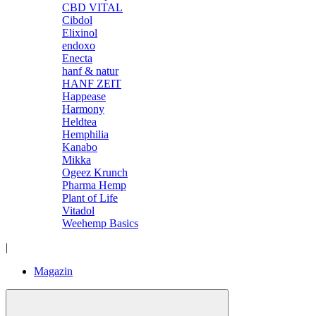
CBD VITAL
Cibdol
Elixinol
endoxo
Enecta
hanf & natur
HANF ZEIT
Happease
Harmony
Heldtea
Hemphilia
Kanabo
Mikka
Ogeez Krunch
Pharma Hemp
Plant of Life
Vitadol
Weehemp Basics
|
Magazin