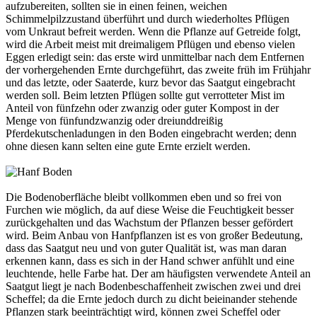
aufzubereiten, sollten sie in einen feinen, weichen
Schimmelpilzzustand überführt und durch wiederholtes Pflügen
vom Unkraut befreit werden. Wenn die Pflanze auf Getreide folgt,
wird die Arbeit meist mit dreimaligem Pflügen und ebenso vielen
Eggen erledigt sein: das erste wird unmittelbar nach dem Entfernen
der vorhergehenden Ernte durchgeführt, das zweite früh im Frühjahr
und das letzte, oder Saaterde, kurz bevor das Saatgut eingebracht
werden soll. Beim letzten Pflügen sollte gut verrotteter Mist im
Anteil von fünfzehn oder zwanzig oder guter Kompost in der
Menge von fünfundzwanzig oder dreiunddreißig
Pferdekutschenladungen in den Boden eingebracht werden; denn
ohne diesen kann selten eine gute Ernte erzielt werden.
Die Bodenoberfläche bleibt vollkommen eben und so frei von
Furchen wie möglich, da auf diese Weise die Feuchtigkeit besser
zurückgehalten und das Wachstum der Pflanzen besser gefördert
wird. Beim Anbau von Hanfpflanzen ist es von großer Bedeutung,
dass das Saatgut neu und von guter Qualität ist, was man daran
erkennen kann, dass es sich in der Hand schwer anfühlt und eine
leuchtende, helle Farbe hat. Der am häufigsten verwendete Anteil an
Saatgut liegt je nach Bodenbeschaffenheit zwischen zwei und drei
Scheffel; da die Ernte jedoch durch zu dicht beieinander stehende
Pflanzen stark beeinträchtigt wird, können zwei Scheffel oder