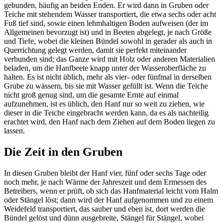
gebunden, häufig an beiden Enden. Er wird dann in Gruben oder
Teiche mit stehendem Wasser transportiert, die etwa sechs oder acht
Fuß tief sind, sowie einen lehmhaltigen Boden aufweisen (der im
Allgemeinen bevorzugt ist) und in Beeten abgelegt, je nach Größe
und Tiefe, wobei die kleinen Bündel sowohl in gerader als auch in
Querrichtung gelegt werden, damit sie perfekt miteinander
verbunden sind; das Ganze wird mit Holz oder anderen Materialien
beladen, um die Hanfbeete knapp unter der Wasseroberfläche zu
halten. Es ist nicht üblich, mehr als vier- oder fünfmal in derselben
Grube zu wässern, bis sie mit Wasser gefüllt ist. Wenn die Teiche
nicht groß genug sind, um die gesamte Ernte auf einmal
aufzunehmen, ist es üblich, den Hanf nur so weit zu ziehen, wie
dieser in die Teiche eingebracht werden kann, da es als nachteilig
erachtet wird, den Hanf nach dem Ziehen auf dem Boden liegen zu
lassen.
Die Zeit in den Gruben
In diesen Gruben bleibt der Hanf vier, fünf oder sechs Tage oder
noch mehr, je nach Wärme der Jahreszeit und dem Ermessen des
Betreibers, wenn er prüft, ob sich das Hanfmaterial leicht vom Halm
oder Stängel löst; dann wird der Hanf aufgenommen und zu einem
Weidefeld transportiert, das sauber und eben ist, dort werden die
Bündel gelöst und dünn ausgebreite, Stängel für Stängel, wobei