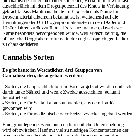
mexikanischer (oder lateinamerikanischer) Herkunft und wird fast
ausschließlich mit dem Drogenpotenzial des Krauts in Verbindung
gebracht. Dass Marihuana heute im Englischen als Name für
Drogenmaterial allgemein bekannt ist, ist weitgehend auf die
Bemühungen der US-Drogenprohibitionisten in den 1920er und
1930er Jahren zurückzuführen. Es ist anzunehmen, dass dieser
Name besonders hervorgehoben wurde, weil er dazu beitrug, die
pflanzliche Droge als sehr fremd in der englischsprachigen Kultur
zu charakterisieren.
Cannabis Sorten
Es gibt heute im Wesentlichen drei Gruppen von
Cannabissorten, die angebaut werden:
- Sorten, die hauptsächlich für ihre Faser angebaut werden und sich
durch lange Stängel und wenig Zweige auszeichnen, genannt
Industriehanf
- Sorten, die für Saatgut angebaut werden, aus dem Hanföl
gewonnen wird.
- Sorten, die für medizinische oder Freizeitzwecke angebaut werden.
Eine grundlegende, wenn auch nicht rechtliche Unterscheidung
wird oft zwischen Hanf mit viel zu niedrigen Konzentrationen der
psychoaktiven Chemikalie THC, um als Droge verwendet zu