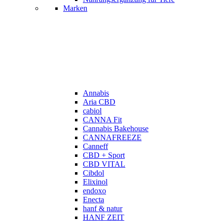
Marken
Annabis
Aria CBD
cabiol
CANNA Fit
Cannabis Bakehouse
CANNAFREEZE
Canneff
CBD + Sport
CBD VITAL
Cibdol
Elixinol
endoxo
Enecta
hanf & natur
HANF ZEIT