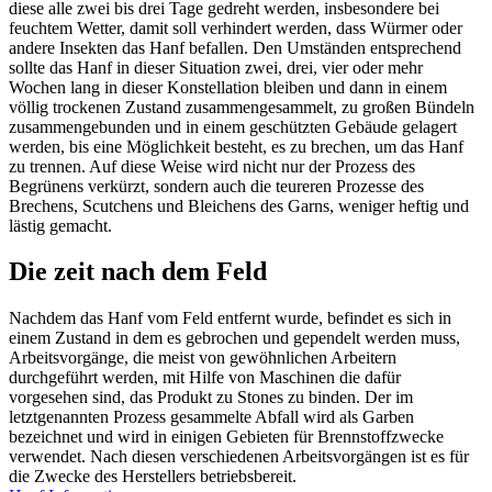
diese alle zwei bis drei Tage gedreht werden, insbesondere bei
feuchtem Wetter, damit soll verhindert werden, dass Würmer oder
andere Insekten das Hanf befallen. Den Umständen entsprechend
sollte das Hanf in dieser Situation zwei, drei, vier oder mehr
Wochen lang in dieser Konstellation bleiben und dann in einem
völlig trockenen Zustand zusammengesammelt, zu großen Bündeln
zusammengebunden und in einem geschützten Gebäude gelagert
werden, bis eine Möglichkeit besteht, es zu brechen, um das Hanf
zu trennen. Auf diese Weise wird nicht nur der Prozess des
Begrünens verkürzt, sondern auch die teureren Prozesse des
Brechens, Scutchens und Bleichens des Garns, weniger heftig und
lästig gemacht.
Die zeit nach dem Feld
Nachdem das Hanf vom Feld entfernt wurde, befindet es sich in
einem Zustand in dem es gebrochen und gependelt werden muss,
Arbeitsvorgänge, die meist von gewöhnlichen Arbeitern
durchgeführt werden, mit Hilfe von Maschinen die dafür
vorgesehen sind, das Produkt zu Stones zu binden. Der im
letztgenannten Prozess gesammelte Abfall wird als Garben
bezeichnet und wird in einigen Gebieten für Brennstoffzwecke
verwendet. Nach diesen verschiedenen Arbeitsvorgängen ist es für
die Zwecke des Herstellers betriebsbereit.