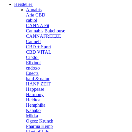
Hersteller
Annabis
Aria CBD
cabiol
CANNA Fit
Cannabis Bakehouse
CANNAFREEZE
Canneff
CBD + Sport
CBD VITAL
Cibdol
Elixinol
endoxo
Enecta
hanf & natur
HANF ZEIT
Happease
Harmony
Heldtea
Hemphilia
Kanabo
Mikka
Ogeez Krunch
Pharma Hemp
Plant of Life