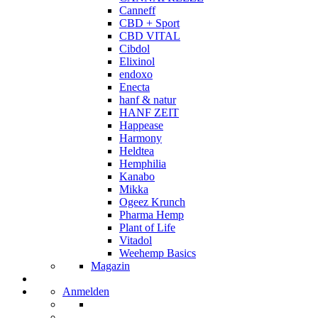
Canneff
CBD + Sport
CBD VITAL
Cibdol
Elixinol
endoxo
Enecta
hanf & natur
HANF ZEIT
Happease
Harmony
Heldtea
Hemphilia
Kanabo
Mikka
Ogeez Krunch
Pharma Hemp
Plant of Life
Vitadol
Weehemp Basics
Magazin
Anmelden