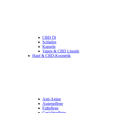
CBD Öl
Schlafen
Kapseln
Vapen & CBD Liquids
Hanf & CBD-Kosmetik
Anti-Aging
Augenpflege
Fußpflege
Gesichtspflege