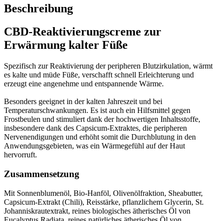
Beschreibung
CBD-Reaktivierungscreme zur
Erwärmung kalter Füße
Spezifisch zur Reaktivierung der peripheren Blutzirkulation, wärmt
es kalte und müde Füße, verschafft schnell Erleichterung und
erzeugt eine angenehme und entspannende Wärme.
Besonders geeignet in der kalten Jahreszeit und bei
Temperaturschwankungen. Es ist auch ein Hilfsmittel gegen
Frostbeulen und stimuliert dank der hochwertigen Inhaltsstoffe,
insbesondere dank des Capsicum-Extraktes, die peripheren
Nervenendigungen und erhöht somit die Durchblutung in den
Anwendungsgebieten, was ein Wärmegefühl auf der Haut
hervorruft.
Zusammensetzung
Mit Sonnenblumenöl, Bio-Hanföl, Olivenölfraktion, Sheabutter,
Capsicum-Extrakt (Chili), Reisstärke, pflanzlichem Glycerin, St.
Johanniskrautextrakt, reines biologisches ätherisches Öl von
Eucalyptus Radiata, reines natürliches ätherisches Öl von