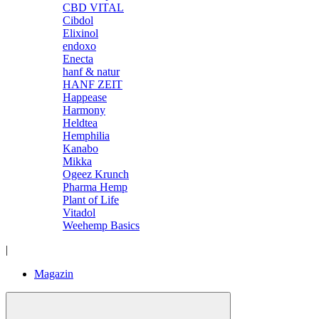
CBD VITAL
Cibdol
Elixinol
endoxo
Enecta
hanf & natur
HANF ZEIT
Happease
Harmony
Heldtea
Hemphilia
Kanabo
Mikka
Ogeez Krunch
Pharma Hemp
Plant of Life
Vitadol
Weehemp Basics
|
Magazin