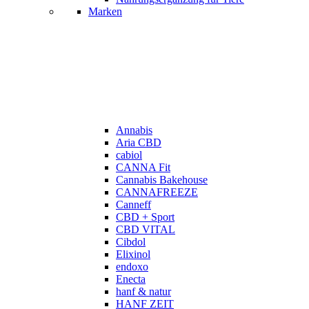
Marken
Annabis
Aria CBD
cabiol
CANNA Fit
Cannabis Bakehouse
CANNAFREEZE
Canneff
CBD + Sport
CBD VITAL
Cibdol
Elixinol
endoxo
Enecta
hanf & natur
HANF ZEIT