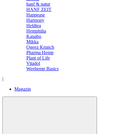
hanf & natur
HANF ZEIT
Happease
Harmony
Heldtea
Hemphilia
Kanabo
Mikka
Ogeez Krunch
Pharma Hemp
Plant of Life
Vitadol
Weehemp Basics
|
Magazin