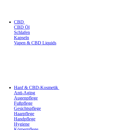
CBD
CBD Öl
Schlafen
Kapseln
Vapen & CBD Liquids
Hanf & CBD-Kosmetik
Anti-Aging
Augenpflege
Fußpflege
Gesichtspflege
Haarpflege
Handpflege
Hygiene
Körperpflege