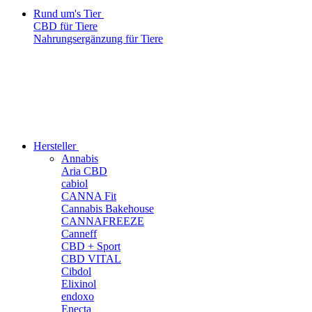
Rund um's Tier
CBD für Tiere
Nahrungsergänzung für Tiere
Hersteller
Annabis
Aria CBD
cabiol
CANNA Fit
Cannabis Bakehouse
CANNAFREEZE
Canneff
CBD + Sport
CBD VITAL
Cibdol
Elixinol
endoxo
Enecta