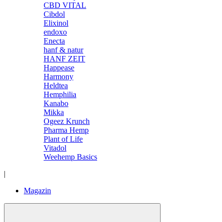
CBD VITAL
Cibdol
Elixinol
endoxo
Enecta
hanf & natur
HANF ZEIT
Happease
Harmony
Heldtea
Hemphilia
Kanabo
Mikka
Ogeez Krunch
Pharma Hemp
Plant of Life
Vitadol
Weehemp Basics
|
Magazin