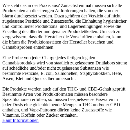
Wie sieht das in der Praxis aus? Zunächst einmal müssen sich alle
Produzenten an die strengen Anforderungen halten, die von der
bfarm durchgesetzt werden. Dazu gehören der Verzicht auf nicht
zugelassene Pestizide und Zusatzstoffe, die Einhaltung hygienischer
und kontrollierter Produktions- und Lagerbedingungen sowie die
Erstellung detaillierter und genauer Produktetiketten. Um sich zu
vergewissern, dass die Hersteller die Vorschriften einhalten, kann
die bfarm die Produktionsstätten der Hersteller besuchen und
Cannabisproben entnehmen.
Eine Probe von jeder Charge jedes fertigen legalen
Cannabisprodukts wird von staatlich zugelassenen Drittlabors streng
auf schädliche und/oder nicht zugelassene Substanzen wie
bestimmte Pestizide, E. coli, Salmonellen, Staphylokokken, Hefe,
Arsen, Blei und Quecksilber untersucht.
Die Produkte werden auch auf den THC- und CBD-Gehalt geprüft.
Bestimmte Arten von Produktformaten müssen besondere
Spezifikationen erfüllen; so müssen beispielsweise Esswaren in
jeder Dosis eine gleichbleibende Menge an THC und/oder CBD
enthalten, und Vape-Patronen dürfen keine Zusatzstoffe wie
Vitamine, Koffein oder Zucker enthalten.
Hanf Informationen