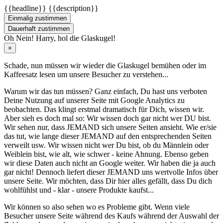
{{headline}}
{{description}}
Einmalig zustimmen
Dauerhaft zustimmen
Oh Nein! Harry, hol die Glaskugel!
×
Schade, nun müssen wir wieder die Glaskugel
bemühen oder im
Kaffeesatz
lesen um unsere Besucher zu verstehen...
Warum wir das tun müssen? Ganz einfach, Du hast uns verboten
Deine Nutzung auf unserer Seite mit Google Analytics zu
beobachten. Das klingt erstmal dramatisch für Dich, wissen wir.
Aber sieh es doch mal so: Wir wissen doch gar nicht wer DU bist.
Wir sehen nur, dass JEMAND sich unsere Seiten ansieht. Wie er/sie
das tut, wie lange dieser JEMAND auf den entsprechenden Seiten
verweilt usw. Wir wissen nicht wer Du bist, ob du Männlein oder
Weiblein bist, wie alt, wie schwer - keine Ahnung. Ebenso geben
wir diese Daten auch nicht an Google weiter. Wir haben die ja auch
gar nicht! Dennoch liefert dieser JEMAND uns wertvolle Infos über
unsere Seite. Wir möchten, dass Dir hier alles gefällt, dass Du dich
wohlfühlst und - klar - unsere Produkte kaufst...
Wir können so also sehen wo es Probleme gibt. Wenn viele
Besucher unsere Seite während des Kaufs während der Auswahl der