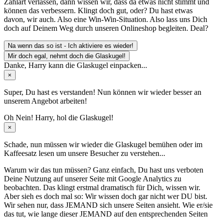
Zahlart verlassen, dann wissen wir, dass da etwas nicht stimmt und
können das verbessern. Klingt doch gut, oder? Du hast etwas
davon, wir auch. Also eine Win-Win-Situation. Also lass uns Dich
doch auf Deinem Weg durch unseren Onlineshop begleiten. Deal?
Na wenn das so ist - Ich aktiviere es wieder!
Mir doch egal, nehmt doch die Glaskugel!
Danke, Harry kann die Glaskugel einpacken...
×
Super, Du hast es verstanden! Nun können wir wieder besser an
unserem Angebot arbeiten!
Oh Nein! Harry, hol die Glaskugel!
×
Schade, nun müssen wir wieder die Glaskugel
bemühen oder im
Kaffeesatz
lesen um unsere Besucher zu verstehen...
Warum wir das tun müssen? Ganz einfach, Du hast uns verboten
Deine Nutzung auf unserer Seite mit Google Analytics zu
beobachten. Das klingt erstmal dramatisch für Dich, wissen wir.
Aber sieh es doch mal so: Wir wissen doch gar nicht wer DU bist.
Wir sehen nur, dass JEMAND sich unsere Seiten ansieht. Wie er/sie
das tut, wie lange dieser JEMAND auf den entsprechenden Seiten