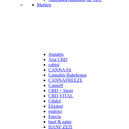
Marken
Annabis
Aria CBD
cabiol
CANNA Fit
Cannabis Bakehouse
CANNAFREEZE
Canneff
CBD + Sport
CBD VITAL
Cibdol
Elixinol
endoxo
Enecta
hanf & natur
HANF ZEIT