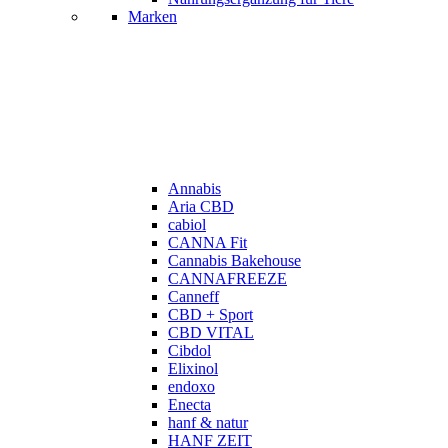
Marken
Annabis
Aria CBD
cabiol
CANNA Fit
Cannabis Bakehouse
CANNAFREEZE
Canneff
CBD + Sport
CBD VITAL
Cibdol
Elixinol
endoxo
Enecta
hanf & natur
HANF ZEIT