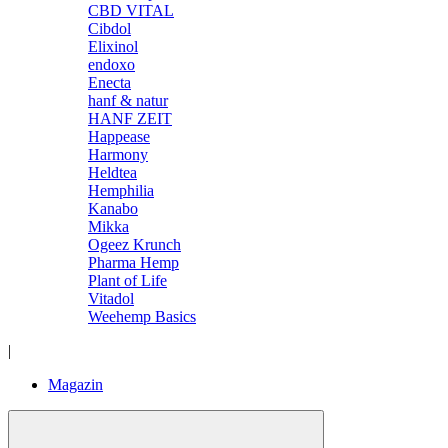
CBD VITAL
Cibdol
Elixinol
endoxo
Enecta
hanf & natur
HANF ZEIT
Happease
Harmony
Heldtea
Hemphilia
Kanabo
Mikka
Ogeez Krunch
Pharma Hemp
Plant of Life
Vitadol
Weehemp Basics
|
Magazin