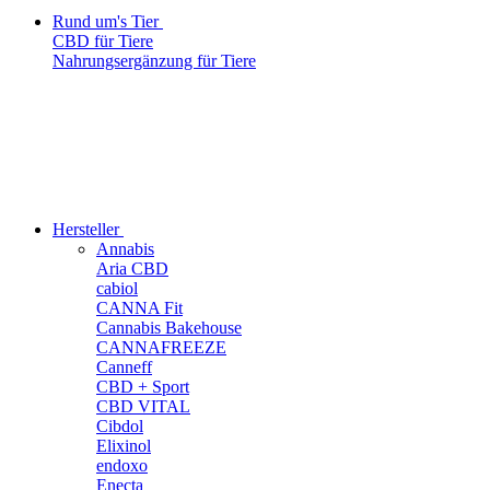
Rund um's Tier
CBD für Tiere
Nahrungsergänzung für Tiere
Hersteller
Annabis
Aria CBD
cabiol
CANNA Fit
Cannabis Bakehouse
CANNAFREEZE
Canneff
CBD + Sport
CBD VITAL
Cibdol
Elixinol
endoxo
Enecta