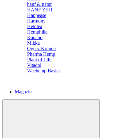
hanf & natur
HANF ZEIT
Happease
Harmony
Heldtea
Hemphilia
Kanabo
Mikka
Ogeez Krunch
Pharma Hemp
Plant of Life
Vitadol
Weehemp Basics
|
Magazin