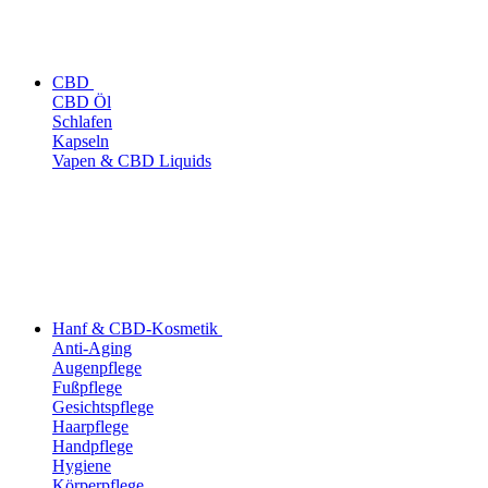
CBD
CBD Öl
Schlafen
Kapseln
Vapen & CBD Liquids
Hanf & CBD-Kosmetik
Anti-Aging
Augenpflege
Fußpflege
Gesichtspflege
Haarpflege
Handpflege
Hygiene
Körperpflege