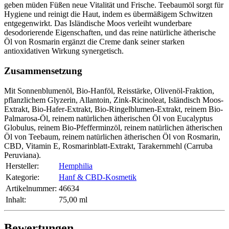
geben müden Füßen neue Vitalität und Frische. Teebaumöl sorgt für
Hygiene und reinigt die Haut, indem es übermäßigem Schwitzen
entgegenwirkt. Das Isländische Moos verleiht wunderbare
desodorierende Eigenschaften, und das reine natürliche ätherische
Öl von Rosmarin ergänzt die Creme dank seiner starken
antioxidativen Wirkung synergetisch.
Zusammensetzung
Mit Sonnenblumenöl, Bio-Hanföl, Reisstärke, Olivenöl-Fraktion,
pflanzlichem Glyzerin, Allantoin, Zink-Ricinoleat, Isländisch Moos-
Extrakt, Bio-Hafer-Extrakt, Bio-Ringelblumen-Extrakt, reinem Bio-
Palmarosa-Öl, reinem natürlichen ätherischen Öl von Eucalyptus
Globulus, reinem Bio-Pfefferminzöl, reinem natürlichen ätherischen
Öl von Teebaum, reinem natürlichen ätherischen Öl von Rosmarin,
CBD, Vitamin E, Rosmarinblatt-Extrakt, Tarakernmehl (Carruba
Peruviana).
Hersteller:
Hemphilia
Kategorie:
Hanf & CBD-Kosmetik
Artikelnummer:
46634
Inhalt‍:
75,00 ml
Bewertungen