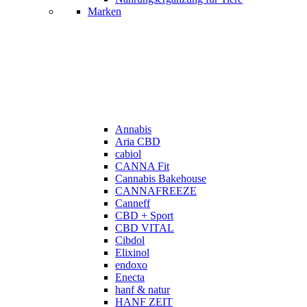
Marken
Annabis
Aria CBD
cabiol
CANNA Fit
Cannabis Bakehouse
CANNAFREEZE
Canneff
CBD + Sport
CBD VITAL
Cibdol
Elixinol
endoxo
Enecta
hanf & natur
HANF ZEIT