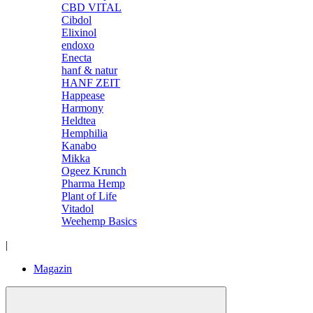
CBD VITAL
Cibdol
Elixinol
endoxo
Enecta
hanf & natur
HANF ZEIT
Happease
Harmony
Heldtea
Hemphilia
Kanabo
Mikka
Ogeez Krunch
Pharma Hemp
Plant of Life
Vitadol
Weehemp Basics
|
Magazin